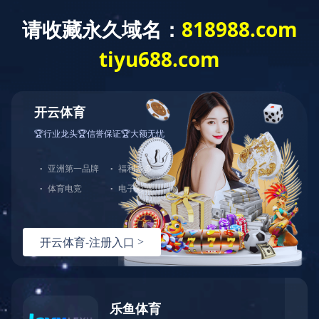
乐鱼在线最新官网
关于天堰
投资者关系
TELLYES SCIENTIFIC
乐鱼在线最新官网-乐鱼(中国)
2019
2019年年度报告
TELLYES SCIENTIFIC
乐鱼在线最新官网-乐鱼(中国)