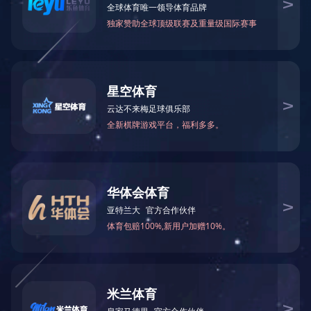
2018
2018年年度报告
TELLYES SCIENTIFIC
乐鱼在线最新官网-乐鱼(中国)
2017
2017年年度报告
TELLYES SCIENTIFIC
乐鱼在线最新官网-乐鱼(中国)
2016
2016年年度报告
乐鱼在线最新官网-乐鱼(中国)
上一页
1
下一页
尾页
让真实触手可及