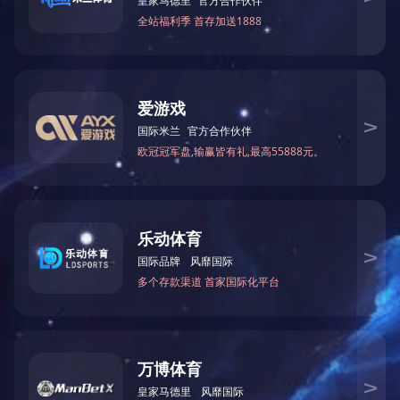
TELLYES VIRTUALLY REAL
股票代码 ：
833047
地址：天津市华苑产业区海泰西路18号西6-A座2F、3F
邮编：300384
电话：4006-355-510
022-83711066
传真：022-83711065
Email：tellyes@3a315.com
For international business:
info@3a315.com